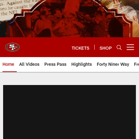
Skip
to
main
content
TICKETS
SHOP
Open menu button
Home
All Videos
Press Pass
Highlights
Forty Niner Way
Fr