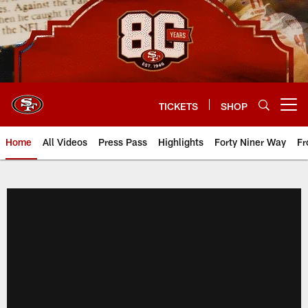
Skip
to
main
content
TICKETS
SHOP
Open menu button
Home
All Videos
Press Pass
Highlights
Forty Niner Way
Fr