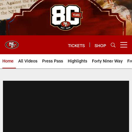
Skip
to
main
content
TICKETS
SHOP
Open menu button
Home
All Videos
Press Pass
Highlights
Forty Niner Way
Fr