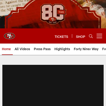
Skip
to
main
content
TICKETS
SHOP
Open menu button
Home
All Videos
Press Pass
Highlights
Forty Niner Way
Fr