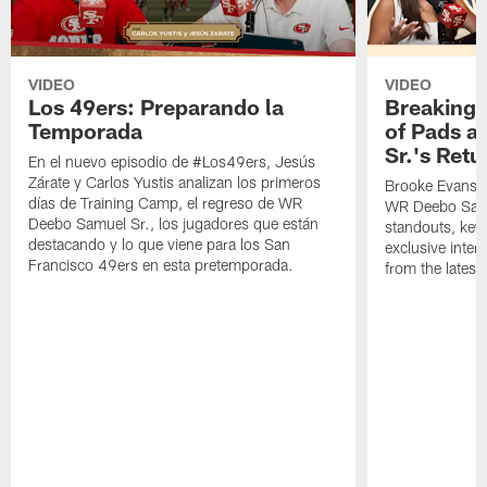
VIDEO
VIDEO
Los 49ers: Preparando la
Breaking 
Temporada
of Pads a
Sr.'s Retu
En el nuevo episodio de #Los49ers, Jesús
Zárate y Carlos Yustis analizan los primeros
Brooke Evans a
días de Training Camp, el regreso de WR
WR Deebo Samue
Deebo Samuel Sr., los jugadores que están
standouts, key 
destacando y lo que viene para los San
exclusive inte
Francisco 49ers en esta pretemporada.
from the lates