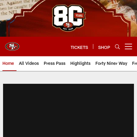
Skip
to
main
content
TICKETS
SHOP
Open menu button
Home
All Videos
Press Pass
Highlights
Forty Niner Way
Fr