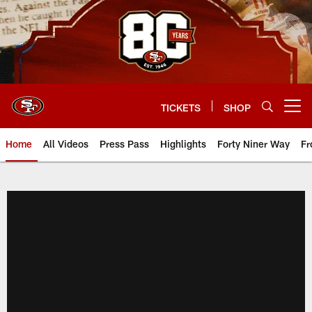
Skip
to
main
content
TICKETS
SHOP
Open menu button
Home
All Videos
Press Pass
Highlights
Forty Niner Way
Fr