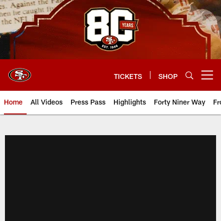
Skip
to
main
content
TICKETS
SHOP
Open menu button
Home
All Videos
Press Pass
Highlights
Forty Niner Way
Fr