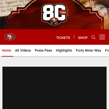
Skip
to
main
content
TICKETS
SHOP
Open menu button
Home
All Videos
Press Pass
Highlights
Forty Niner Way
Fr