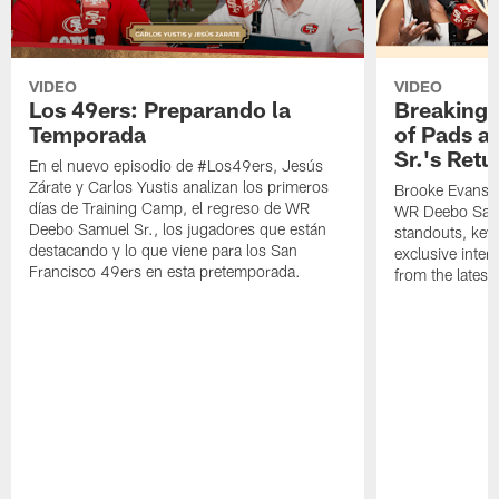
VIDEO
VIDEO
Los 49ers: Preparando la
Breaking 
Temporada
of Pads a
Sr.'s Retu
En el nuevo episodio de #Los49ers, Jesús
Zárate y Carlos Yustis analizan los primeros
Brooke Evans a
días de Training Camp, el regreso de WR
WR Deebo Samue
Deebo Samuel Sr., los jugadores que están
standouts, key 
destacando y lo que viene para los San
exclusive inte
Francisco 49ers en esta pretemporada.
from the lates