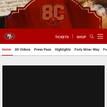
Skip
to
main
content
TICKETS
SHOP
Open menu button
Home
All Videos
Press Pass
Highlights
Forty Niner Way
Fr