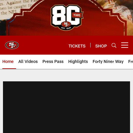
Skip
to
main
content
TICKETS
SHOP
Open menu button
Home
All Videos
Press Pass
Highlights
Forty Niner Way
Fr