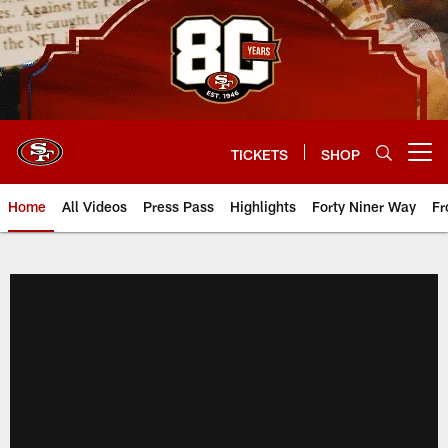
Skip
to
main
content
TICKETS
SHOP
Open menu button
Home
All Videos
Press Pass
Highlights
Forty Niner Way
Fr