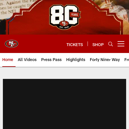
Skip
to
main
content
TICKETS
SHOP
Open menu button
Home
All Videos
Press Pass
Highlights
Forty Niner Way
Fr