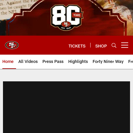
Skip
to
main
content
TICKETS
SHOP
Open menu button
Home
All Videos
Press Pass
Highlights
Forty Niner Way
Fr