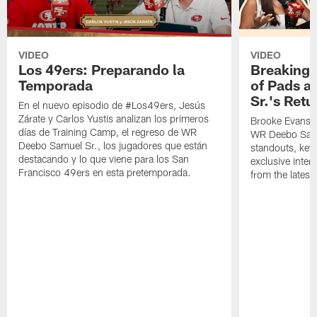
VIDEO
VIDEO
Los 49ers: Preparando la
Breaking 
Temporada
of Pads a
Sr.'s Retu
En el nuevo episodio de #Los49ers, Jesús
Zárate y Carlos Yustis analizan los primeros
Brooke Evans a
días de Training Camp, el regreso de WR
WR Deebo Samue
Deebo Samuel Sr., los jugadores que están
standouts, key 
destacando y lo que viene para los San
exclusive inte
Francisco 49ers en esta pretemporada.
from the lates