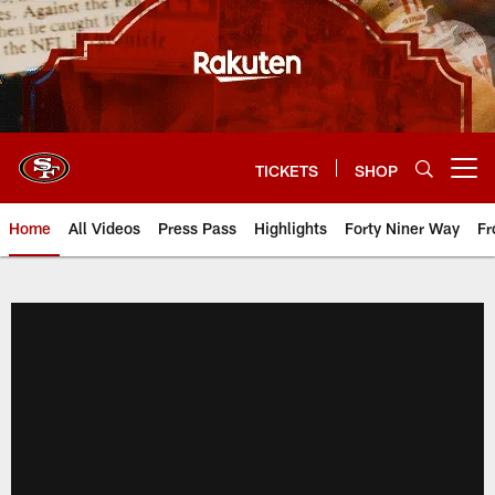
Skip
to
main
content
TICKETS
SHOP
Open menu button
Home
All Videos
Press Pass
Highlights
Forty Niner Way
Fr