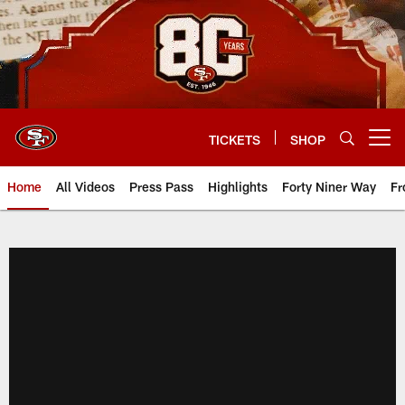
Skip
to
main
content
TICKETS
SHOP
Open menu button
Home
All Videos
Press Pass
Highlights
Forty Niner Way
Fr