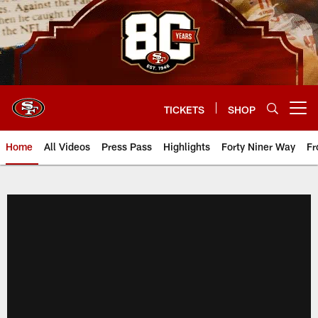
Skip
to
main
content
TICKETS
SHOP
Open menu button
Home
All Videos
Press Pass
Highlights
Forty Niner Way
Fr