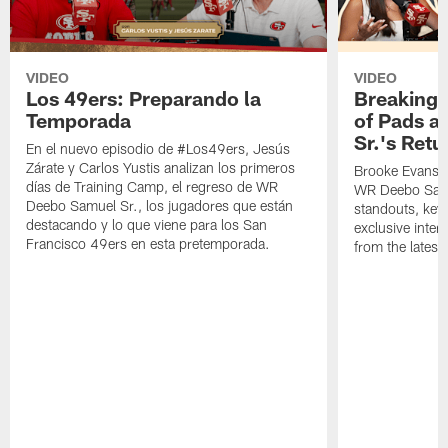
VIDEO
VIDEO
Los 49ers: Preparando la
Breaking 
Temporada
of Pads a
Sr.'s Retu
En el nuevo episodio de #Los49ers, Jesús
Zárate y Carlos Yustis analizan los primeros
Brooke Evans a
días de Training Camp, el regreso de WR
WR Deebo Samue
Deebo Samuel Sr., los jugadores que están
standouts, key 
destacando y lo que viene para los San
exclusive inte
Francisco 49ers en esta pretemporada.
from the lates