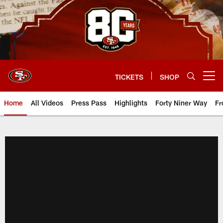
Skip
to
main
content
TICKETS
SHOP
Open menu button
Home
All Videos
Press Pass
Highlights
Forty Niner Way
Fr