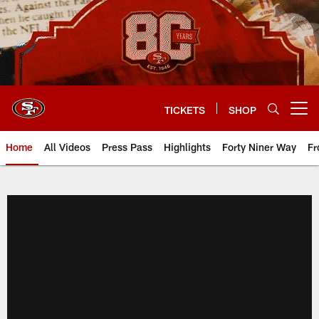
Skip
to
main
content
TICKETS
SHOP
Open menu button
Home
All Videos
Press Pass
Highlights
Forty Niner Way
Fr