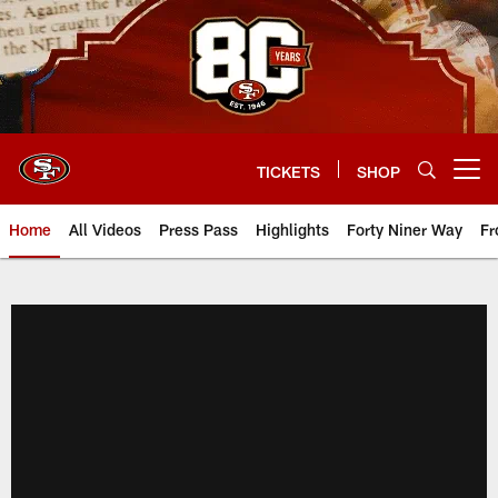
Skip
to
main
content
TICKETS
SHOP
Open menu button
Home
All Videos
Press Pass
Highlights
Forty Niner Way
Fr