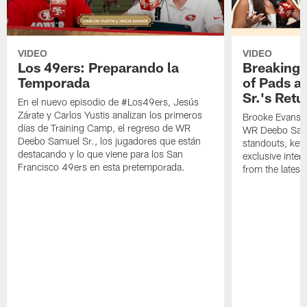
VIDEO
VIDEO
Los 49ers: Preparando la
Breaking 
Temporada
of Pads a
Sr.'s Retu
En el nuevo episodio de #Los49ers, Jesús
Zárate y Carlos Yustis analizan los primeros
Brooke Evans a
días de Training Camp, el regreso de WR
WR Deebo Samue
Deebo Samuel Sr., los jugadores que están
standouts, key 
destacando y lo que viene para los San
exclusive inte
Francisco 49ers en esta pretemporada.
from the lates