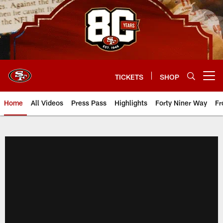
Skip
to
main
content
TICKETS
SHOP
Open menu button
Home
All Videos
Press Pass
Highlights
Forty Niner Way
Fr