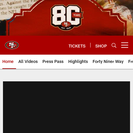
Skip
to
main
content
TICKETS
SHOP
Open menu button
Home
All Videos
Press Pass
Highlights
Forty Niner Way
Fr