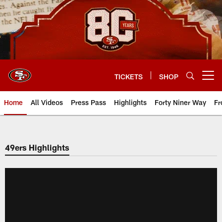
Skip
to
main
content
TICKETS
SHOP
Open menu button
Home
All Videos
Press Pass
Highlights
Forty Niner Way
Fr
49ers Highlights