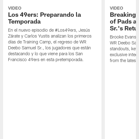
VIDEO
VIDEO
Los 49ers: Preparando la
Breaking 
Temporada
of Pads a
Sr.'s Retu
En el nuevo episodio de #Los49ers, Jesús
Zárate y Carlos Yustis analizan los primeros
Brooke Evans a
días de Training Camp, el regreso de WR
WR Deebo Samue
Deebo Samuel Sr., los jugadores que están
standouts, key 
destacando y lo que viene para los San
exclusive inte
Francisco 49ers en esta pretemporada.
from the lates