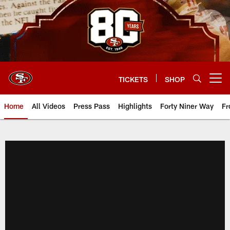
Skip
to
main
content
TICKETS
SHOP
Open menu button
Home
All Videos
Press Pass
Highlights
Forty Niner Way
Fr