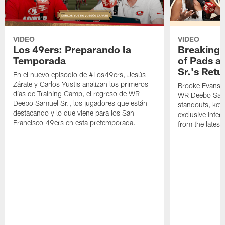
VIDEO
VIDEO
Los 49ers: Preparando la
Breaking 
Temporada
of Pads a
Sr.'s Retu
En el nuevo episodio de #Los49ers, Jesús
Zárate y Carlos Yustis analizan los primeros
Brooke Evans a
días de Training Camp, el regreso de WR
WR Deebo Samue
Deebo Samuel Sr., los jugadores que están
standouts, key 
destacando y lo que viene para los San
exclusive inte
Francisco 49ers en esta pretemporada.
from the lates