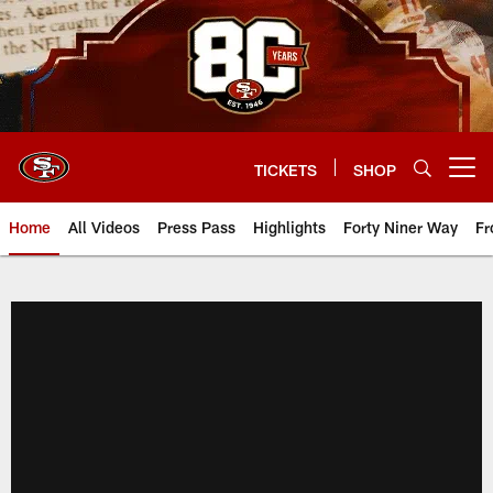
Skip
to
main
content
TICKETS
SHOP
Open menu button
Home
All Videos
Press Pass
Highlights
Forty Niner Way
Fr