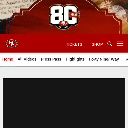
Skip
to
main
content
TICKETS
SHOP
Open menu button
Home
All Videos
Press Pass
Highlights
Forty Niner Way
Fr