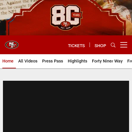
Skip
to
main
content
TICKETS
SHOP
Open menu button
Home
All Videos
Press Pass
Highlights
Forty Niner Way
Fr