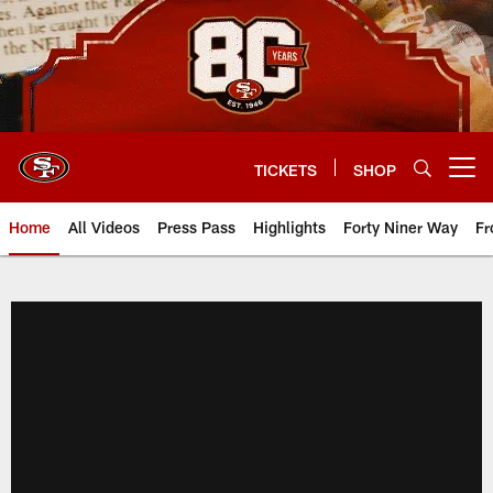
Skip
to
main
content
TICKETS
SHOP
Open menu button
Home
All Videos
Press Pass
Highlights
Forty Niner Way
Fr