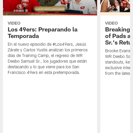
VIDEO
VIDEO
Los 49ers: Preparando la
Breaking 
Temporada
of Pads a
Sr.'s Retu
En el nuevo episodio de #Los49ers, Jesús
Zárate y Carlos Yustis analizan los primeros
Brooke Evans a
días de Training Camp, el regreso de WR
WR Deebo Samue
Deebo Samuel Sr., los jugadores que están
standouts, key 
destacando y lo que viene para los San
exclusive inte
Francisco 49ers en esta pretemporada.
from the lates