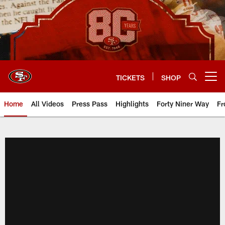
Skip
to
main
content
TICKETS
SHOP
Open menu button
Home
All Videos
Press Pass
Highlights
Forty Niner Way
Fr