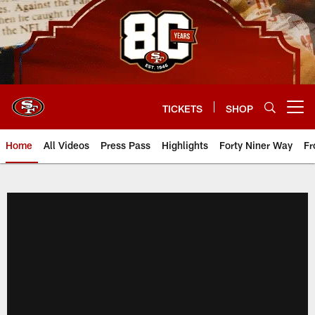
Skip
to
main
content
TICKETS
SHOP
Open menu button
Home
All Videos
Press Pass
Highlights
Forty Niner Way
Fr