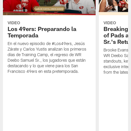
VIDEO
VIDEO
Los 49ers: Preparando la
Breaking 
Temporada
of Pads a
Sr.'s Retu
En el nuevo episodio de #Los49ers, Jesús
Zárate y Carlos Yustis analizan los primeros
Brooke Evans a
días de Training Camp, el regreso de WR
WR Deebo Samue
Deebo Samuel Sr., los jugadores que están
standouts, key 
destacando y lo que viene para los San
exclusive inte
Francisco 49ers en esta pretemporada.
from the lates