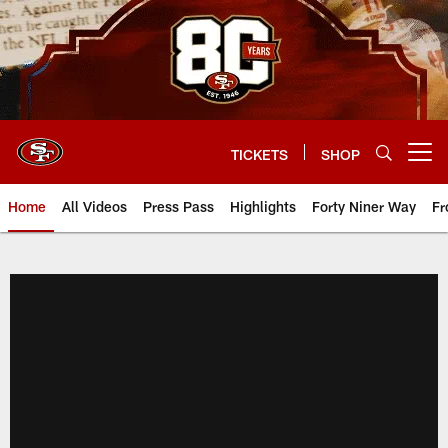
Skip
to
main
content
TICKETS
SHOP
Open menu button
Home
All Videos
Press Pass
Highlights
Forty Niner Way
Fr