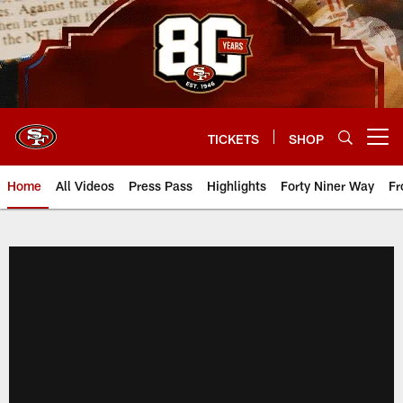
Skip
to
main
content
TICKETS
SHOP
Open menu button
Home
All Videos
Press Pass
Highlights
Forty Niner Way
Fr