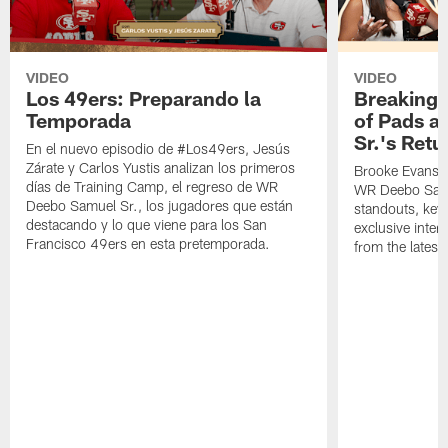
VIDEO
VIDEO
Los 49ers: Preparando la
Breaking 
Temporada
of Pads a
Sr.'s Retu
En el nuevo episodio de #Los49ers, Jesús
Zárate y Carlos Yustis analizan los primeros
Brooke Evans a
días de Training Camp, el regreso de WR
WR Deebo Samue
Deebo Samuel Sr., los jugadores que están
standouts, key 
destacando y lo que viene para los San
exclusive inte
Francisco 49ers en esta pretemporada.
from the lates