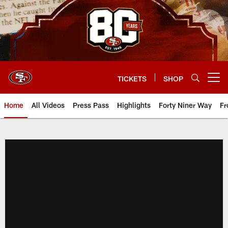
Skip
to
main
content
TICKETS
SHOP
Open menu button
Home
All Videos
Press Pass
Highlights
Forty Niner Way
Fr