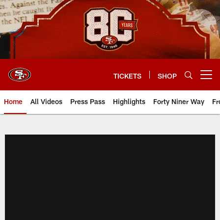
Skip
to
main
content
TICKETS
SHOP
Open menu button
Home
All Videos
Press Pass
Highlights
Forty Niner Way
Fr