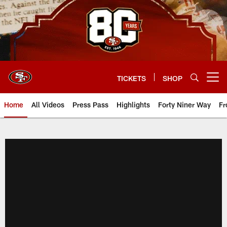
Skip
to
main
content
TICKETS
SHOP
Open menu button
Home
All Videos
Press Pass
Highlights
Forty Niner Way
Fr