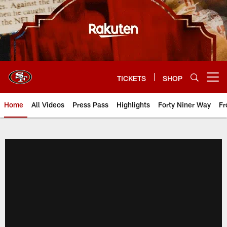
Skip
to
main
content
TICKETS
SHOP
Open menu button
Home
All Videos
Press Pass
Highlights
Forty Niner Way
Fr