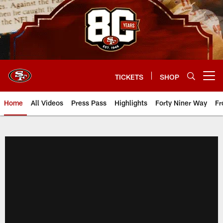
Skip
to
main
content
TICKETS
SHOP
Open menu button
Home
All Videos
Press Pass
Highlights
Forty Niner Way
Fr