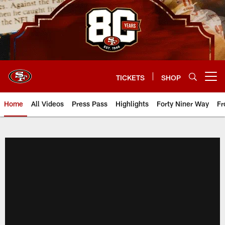
Skip
to
main
content
TICKETS
SHOP
Open menu button
Home
All Videos
Press Pass
Highlights
Forty Niner Way
Fr