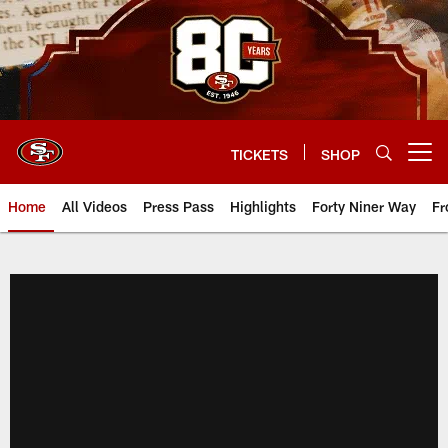
Skip
to
main
content
TICKETS
SHOP
Open menu button
Home
All Videos
Press Pass
Highlights
Forty Niner Way
Fr