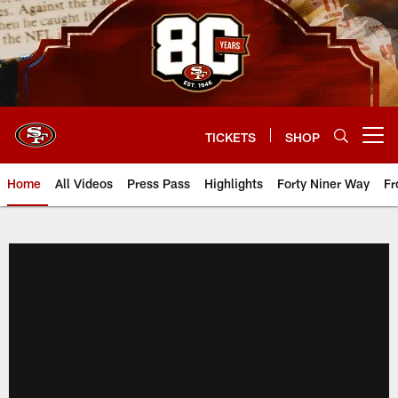
Skip
to
main
content
TICKETS
SHOP
Open menu button
Home
All Videos
Press Pass
Highlights
Forty Niner Way
Fr