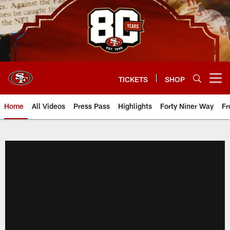
Skip
to
main
content
TICKETS
SHOP
Open menu button
Home
All Videos
Press Pass
Highlights
Forty Niner Way
Fr