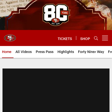
Skip
to
main
content
TICKETS
SHOP
Open menu button
Home
All Videos
Press Pass
Highlights
Forty Niner Way
Fr