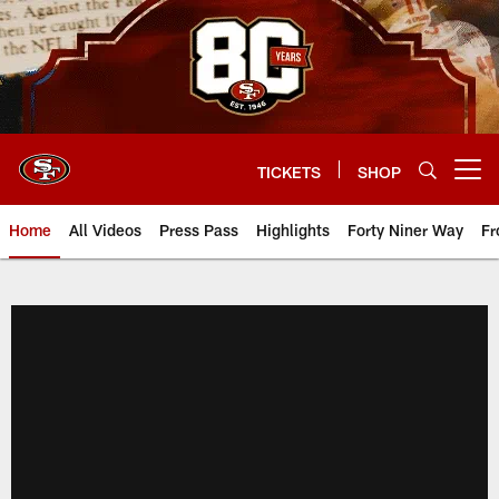
Skip
to
main
content
TICKETS
SHOP
Open menu button
Home
All Videos
Press Pass
Highlights
Forty Niner Way
Fr