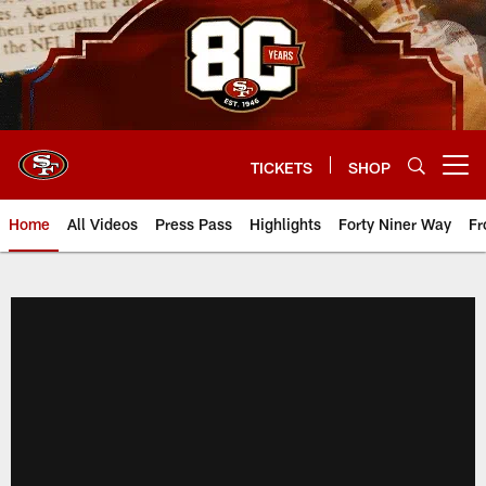
Skip
to
main
content
TICKETS
SHOP
Open menu button
Home
All Videos
Press Pass
Highlights
Forty Niner Way
Fr