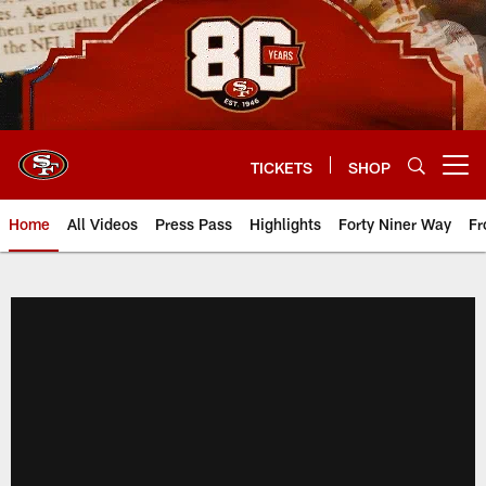
Skip
to
main
content
TICKETS
SHOP
Open menu button
Home
All Videos
Press Pass
Highlights
Forty Niner Way
Fr