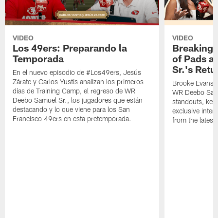
VIDEO
VIDEO
Los 49ers: Preparando la
Breaking 
Temporada
of Pads a
Sr.'s Retu
En el nuevo episodio de #Los49ers, Jesús
Zárate y Carlos Yustis analizan los primeros
Brooke Evans a
días de Training Camp, el regreso de WR
WR Deebo Samue
Deebo Samuel Sr., los jugadores que están
standouts, key 
destacando y lo que viene para los San
exclusive inte
Francisco 49ers en esta pretemporada.
from the lates