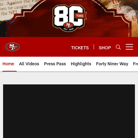
Skip
to
main
content
TICKETS
SHOP
Open menu button
Home
All Videos
Press Pass
Highlights
Forty Niner Way
Fr