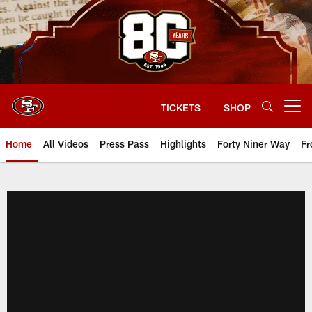
Skip
to
main
content
TICKETS
SHOP
Open menu button
Home
All Videos
Press Pass
Highlights
Forty Niner Way
Fr