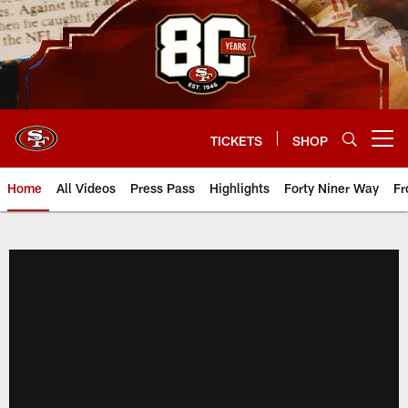
Skip
to
main
content
TICKETS
SHOP
Open menu button
Home
All Videos
Press Pass
Highlights
Forty Niner Way
Fr