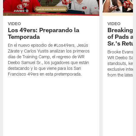
VIDEO
VIDEO
Los 49ers: Preparando la
Breaking 
Temporada
of Pads a
Sr.'s Retu
En el nuevo episodio de #Los49ers, Jesús
Zárate y Carlos Yustis analizan los primeros
Brooke Evans a
días de Training Camp, el regreso de WR
WR Deebo Samue
Deebo Samuel Sr., los jugadores que están
standouts, key 
destacando y lo que viene para los San
exclusive inte
Francisco 49ers en esta pretemporada.
from the lates