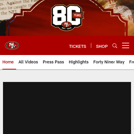
Skip
to
main
content
TICKETS
SHOP
Open menu button
Home
All Videos
Press Pass
Highlights
Forty Niner Way
Fr