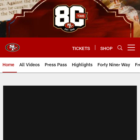
Skip
to
main
content
TICKETS
SHOP
Open menu button
Home
All Videos
Press Pass
Highlights
Forty Niner Way
Fr