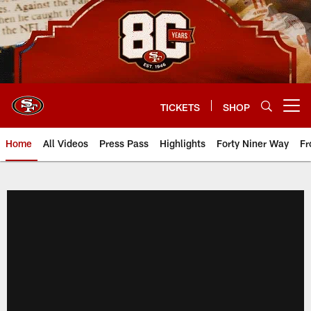
Skip
to
main
content
TICKETS
SHOP
Open menu button
Home
All Videos
Press Pass
Highlights
Forty Niner Way
Fr